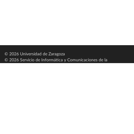
© 2026 Universidad de Zaragoza
© 2026 Servicio de Informática y Comunicaciones de la
Universidad de Zaragoza (
SICUZ
)
Universidad de Zaragoza
C/ Pedro Cerbuna, 12
ES-50009 Zaragoza
España / Spain
Tel: +34 976761000
ciu@unizar.es
Q-5018001-G
Servido por nodo: estudios