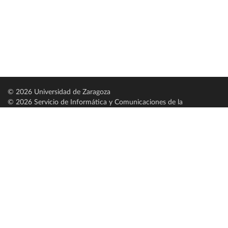
© 2026 Universidad de Zaragoza
© 2026 Servicio de Informática y Comunicaciones de la
Universidad de Zaragoza (
SICUZ
)
Universidad de Zaragoza
C/ Pedro Cerbuna, 12
ES-50009 Zaragoza
España / Spain
Tel: +34 976761000
ciu@unizar.es
Q-5018001-G
Servido por nodo: estudios