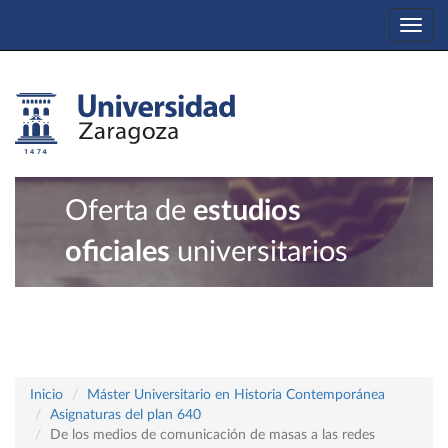
Togg
navi
Oferta de
estudios
oficiales
universitarios
Inicio
Máster Universitario en Historia Contemporánea
Asignaturas del plan 640
De los medios de comunicación de masas a las redes