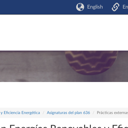
English
En
y Eficiencia Energética
Asignaturas del plan 636
Prácticas externa