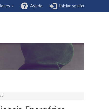
laces
Ayuda
Iniciar sesión
s 2