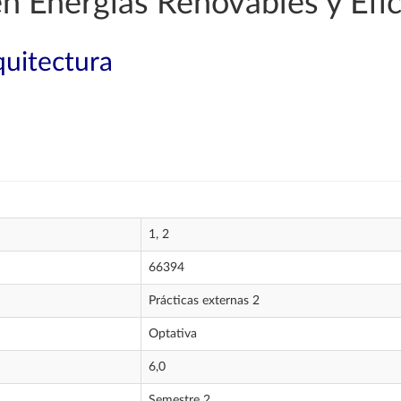
en Energías Renovables y Efic
quitectura
1, 2
66394
Prácticas externas 2
Optativa
6,0
Semestre 2