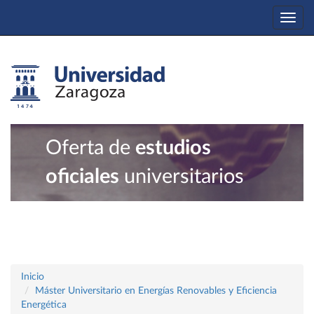
Togg
navi
Oferta de
estudios
oficiales
universitarios
Inicio
Máster Universitario en Energías Renovables y Eficiencia
Energética