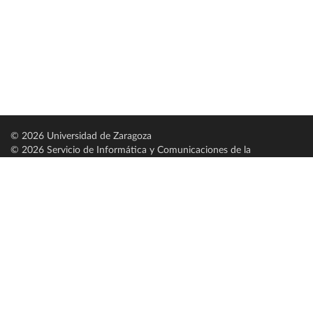
© 2026 Universidad de Zaragoza
© 2026 Servicio de Informática y Comunicaciones de la
Universidad de Zaragoza (
SICUZ
)
Universidad de Zaragoza
C/ Pedro Cerbuna, 12
ES-50009 Zaragoza
España / Spain
Tel: +34 976761000
ciu@unizar.es
Q-5018001-G