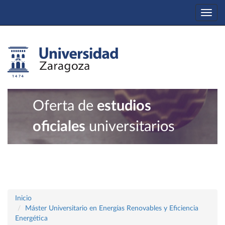
Togg
navi
Oferta de
estudios
oficiales
universitarios
Inicio
Máster Universitario en Energías Renovables y Eficiencia
Energética