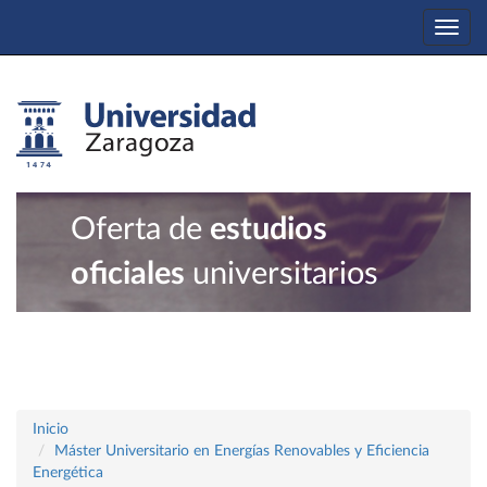
Togg
navi
Oferta de
estudios
oficiales
universitarios
Inicio
Máster Universitario en Energías Renovables y Eficiencia
Energética