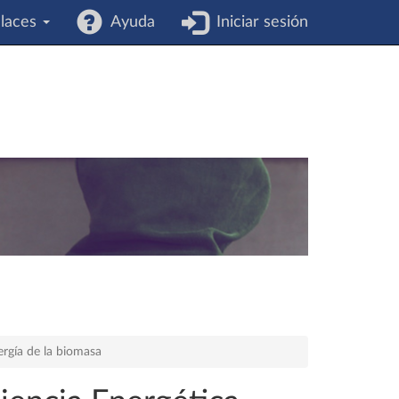
laces
Ayuda
Iniciar sesión
rgía de la biomasa