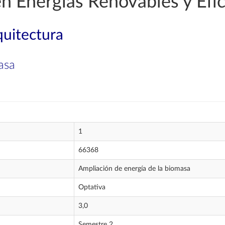
en Energías Renovables y Efic
quitectura
asa
1
66368
Ampliación de energía de la biomasa
Optativa
3,0
Semestre 2