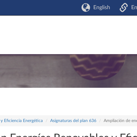
English
En
y Eficiencia Energética
Asignaturas del plan 636
Ampliación de ene