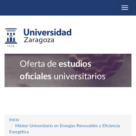
Togg
navi
Oferta de
estudios
oficiales
universitarios
Inicio
Máster Universitario en Energías Renovables y Eficiencia
Energética