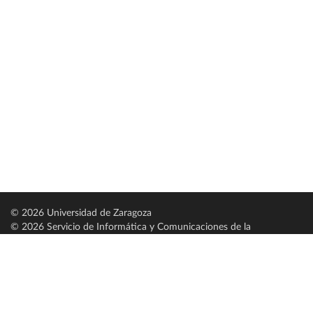
© 2026 Universidad de Zaragoza
© 2026 Servicio de Informática y Comunicaciones de la
Universidad de Zaragoza (
SICUZ
)
Universidad de Zaragoza
C/ Pedro Cerbuna, 12
ES-50009 Zaragoza
España / Spain
Tel: +34 976761000