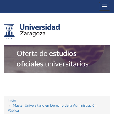
Togg
navi
Oferta de
estudios
oficiales
universitarios
Inicio
Máster Universitario en Derecho de la Administración
Pública