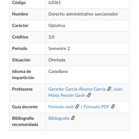
Código
62061
Nombre
Derecho administrativo sancionador
Carácter
Optativa
Créditos
3,0
Periodo
Semestre 2
Situación
Ofertada
Idioma de
Castellano
impartición
Profesores
Gerardo García-Álvarez García
,
Juan
María Pemán Gavín
Guía docente
Formato web
/
Formato PDF
Bibliografía
Bibliografía
recomendada