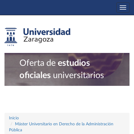
Togg
navi
Oferta de
estudios
oficiales
universitarios
Inicio
Máster Universitario en Derecho de la Administración
Pública