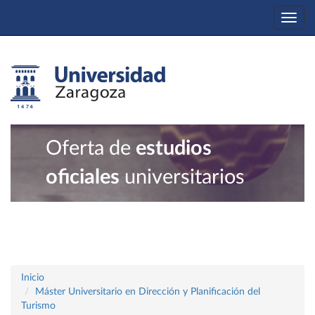
Togg
navi
Oferta de
estudios
oficiales
universitarios
Inicio
Máster Universitario en Dirección y Planificación del
Turismo