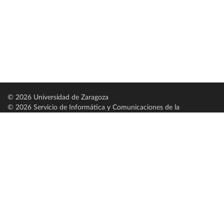
© 2026 Universidad de Zaragoza
© 2026 Servicio de Informática y Comunicaciones de la
Universidad de Zaragoza (
SICUZ
)
Universidad de Zaragoza
C/ Pedro Cerbuna, 12
ES-50009 Zaragoza
España / Spain
Tel: +34 976761000
ciu@unizar.es
Q-5018001-G