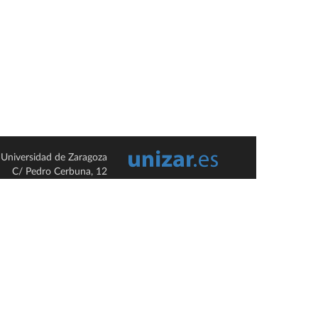
Universidad de Zaragoza
C/ Pedro Cerbuna, 12
ES-50009 Zaragoza
España / Spain
Tel: +34 976761000
ciu@unizar.es
Q-5018001-G