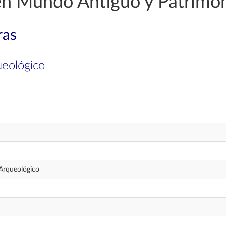
 en Mundo Antiguo y Patrimo
ras
eológico
Arqueológico