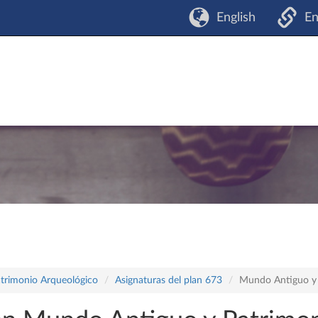
English
En
atrimonio Arqueológico
Asignaturas del plan 673
Mundo Antiguo y 