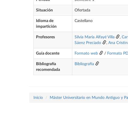
Situación
Ofertada
Idioma de
Castellano
impartición
Profesores
Silvia María Alfayé Villa
,
Car
Sáenz Preciado
,
Ana Cristi
Guía docente
Formato web
/
Formato P
Bibliografía
Bibliografía
recomendada
Inicio
Máster Universitario en Mundo Antiguo y P