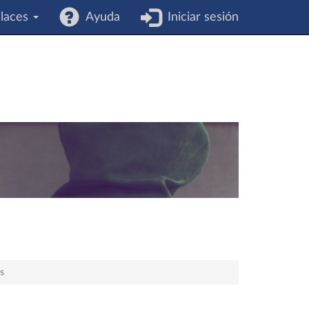
laces
Ayuda
Iniciar sesión
s