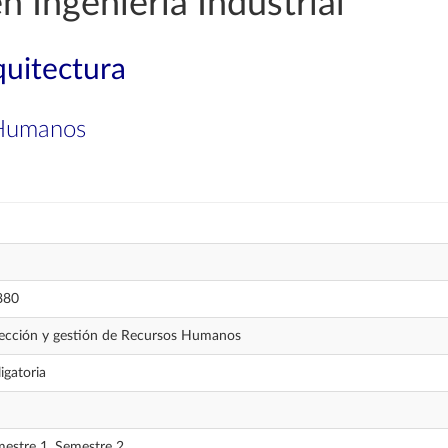
n Ingeniería Industrial
quitectura
 Humanos
880
ección y gestión de Recursos Humanos
igatoria
estre 1, Semestre 2