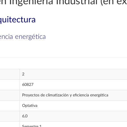
n Ingeniería Industrial (en ex
quitectura
encia energética
2
60827
Proyectos de climatización y eficiencia energética
Optativa
6,0
Semestre 1