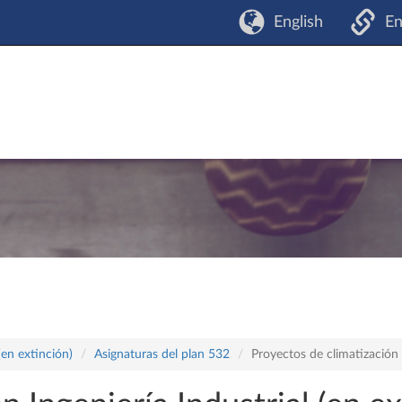
English
En
(en extinción)
Asignaturas del plan 532
Proyectos de climatización 