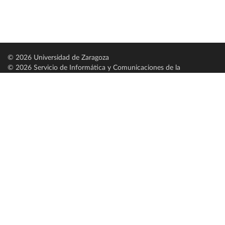
© 2026 Universidad de Zaragoza
© 2026 Servicio de Informática y Comunicaciones de la
Universidad de Zaragoza (
SICUZ
)
Universidad de Zaragoza
C/ Pedro Cerbuna, 12
ES-50009 Zaragoza
España / Spain
Tel: +34 976761000
ciu@unizar.es
Q-5018001-G
Servido por nodo: estudios
Aviso legal
|
Condiciones generales de uso
|
Política de privacidad