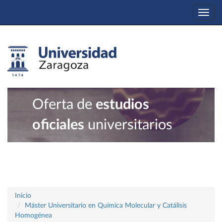
Togg
navi
Oferta de
estudios
oficiales
universitarios
Inicio
Máster Universitario en Química Molecular y Catálisis
Homogénea