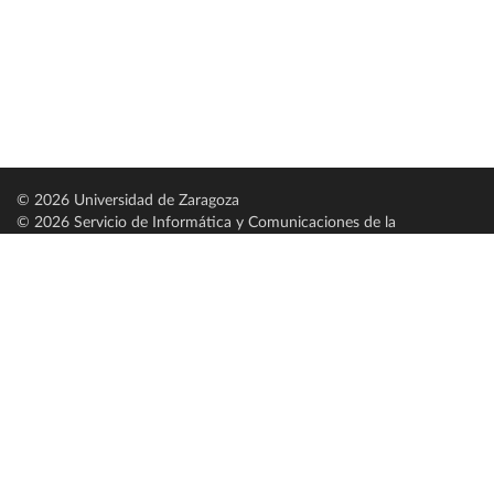
© 2026 Universidad de Zaragoza
© 2026 Servicio de Informática y Comunicaciones de la
Universidad de Zaragoza (
SICUZ
)
Universidad de Zaragoza
C/ Pedro Cerbuna, 12
ES-50009 Zaragoza
España / Spain
Tel: +34 976761000
ciu@unizar.es
Q-5018001-G
Servido por nodo: estudios