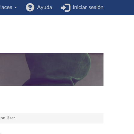
laces
Ayuda
Iniciar sesión
con láser