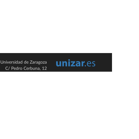
Universidad de Zaragoza
C/ Pedro Cerbuna, 12
ES-50009 Zaragoza
España / Spain
Tel: +34 976761000
ciu@unizar.es
Q-5018001-G
so legal
|
Condiciones generales de uso
|
Política de privacidad