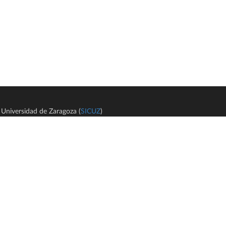
Universidad de Zaragoza (
SICUZ
)
Avi