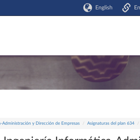
English
En
a-Administración y Dirección de Empresas
Asignaturas del plan 634