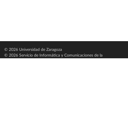
© 2026 Universidad de Zaragoza
© 2026 Servicio de Informática y Comunicaciones de la
Universidad de Zaragoza (
SICUZ
)
Universidad de Zaragoza
C/ Pedro Cerbuna, 12
ES-50009 Zaragoza
España / Spain
Tel: +34 976761000
ciu@unizar.es
Q-5018001-G
Servido por nodo: estudios