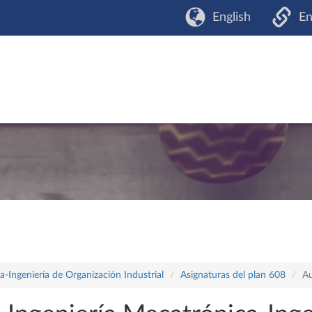
English
En
-Ingeniería de Organización Industrial
Asignaturas del plan 608
Au