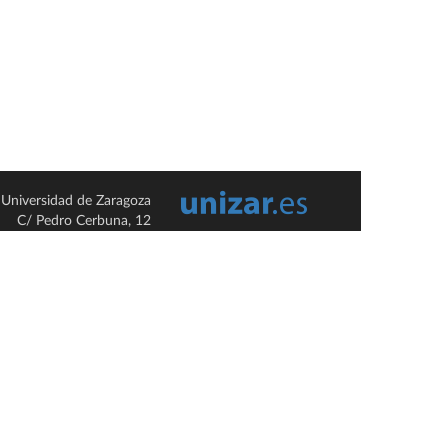
Universidad de Zaragoza
C/ Pedro Cerbuna, 12
ES-50009 Zaragoza
España / Spain
Tel: +34 976761000
ciu@unizar.es
Q-5018001-G
so legal
|
Condiciones generales de uso
|
Política de privacidad