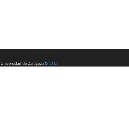
Universidad de Zaragoza (
SICUZ
)
Avi