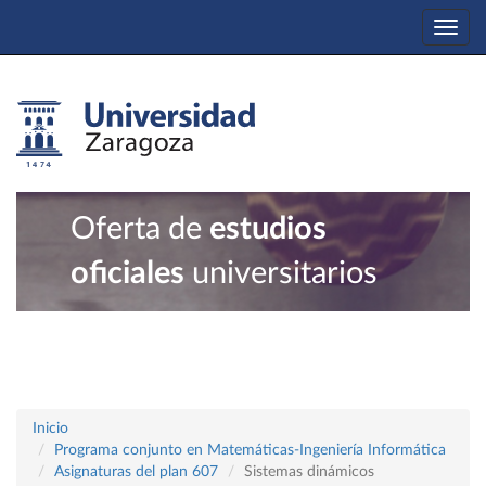
Togg
navi
Oferta de
estudios
oficiales
universitarios
Inicio
Programa conjunto en Matemáticas-Ingeniería Informática
Asignaturas del plan 607
Sistemas dinámicos