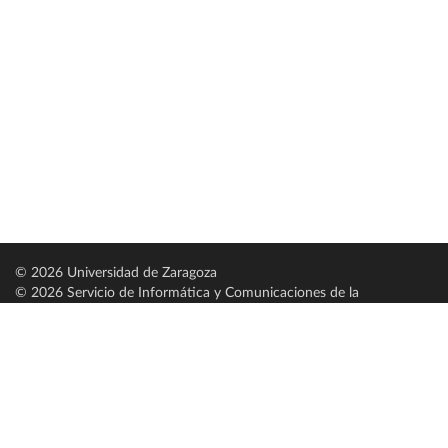
© 2026 Universidad de Zaragoza
© 2026 Servicio de Informática y Comunicaciones de la
Universidad de Zaragoza (
SICUZ
)
Universidad de Zaragoza
C/ Pedro Cerbuna, 12
ES-50009 Zaragoza
España / Spain
Tel: +34 976761000
ciu@unizar.es