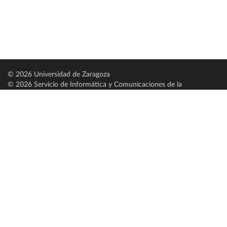
© 2026 Universidad de Zaragoza
© 2026 Servicio de Informática y Comunicaciones de la
Universidad de Zaragoza (
SICUZ
)
Universidad de Zaragoza
C/ Pedro Cerbuna, 12
ES-50009 Zaragoza
España / Spain
Tel: +34 976761000
ciu@unizar.es
Q-5018001-G
Servido por nodo: estudios