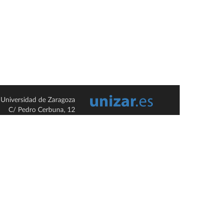
Universidad de Zaragoza
C/ Pedro Cerbuna, 12
ES-50009 Zaragoza
España / Spain
Tel: +34 976761000
ciu@unizar.es
Q-5018001-G
so legal
|
Condiciones generales de uso
|
Política de privacidad