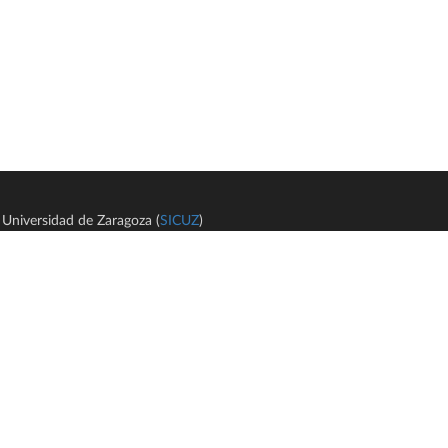
Universidad de Zaragoza (
SICUZ
)
Avi