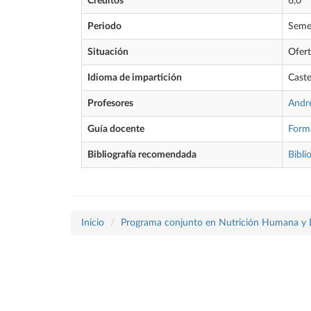
Créditos
6,0
Periodo
Seme
Situación
Ofer
Idioma de impartición
Caste
Profesores
Andre
Guía docente
Form
Bibliografía recomendada
Bibli
Inicio
Programa conjunto en Nutrición Humana y Die