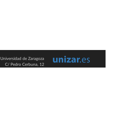
Universidad de Zaragoza
C/ Pedro Cerbuna, 12
ES-50009 Zaragoza
España / Spain
Tel: +34 976761000
ciu@unizar.es
Q-5018001-G
so legal
|
Condiciones generales de uso
|
Política de privacidad