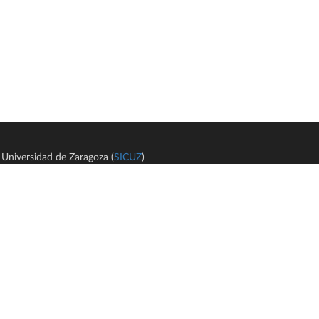
Universidad de Zaragoza (
SICUZ
)
Avi