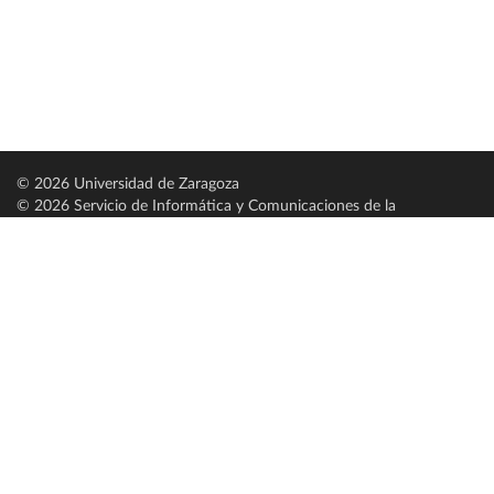
© 2026 Universidad de Zaragoza
© 2026 Servicio de Informática y Comunicaciones de la
Universidad de Zaragoza (
SICUZ
)
Universidad de Zaragoza
C/ Pedro Cerbuna, 12
ES-50009 Zaragoza
España / Spain
Tel: +34 976761000
ciu@unizar.es
Q-5018001-G
Servido por nodo: estudios