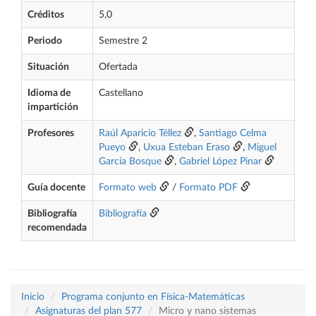
Créditos
5,0
Periodo
Semestre 2
Situación
Ofertada
Idioma de
Castellano
impartición
Profesores
Raúl Aparicio Téllez
,
Santiago Celma
Pueyo
,
Uxua Esteban Eraso
,
Miguel
García Bosque
,
Gabriel López Pinar
Guía docente
Formato web
/
Formato PDF
Bibliografía
Bibliografía
recomendada
Inicio
Programa conjunto en Física-Matemáticas
Asignaturas del plan 577
Micro y nano sistemas