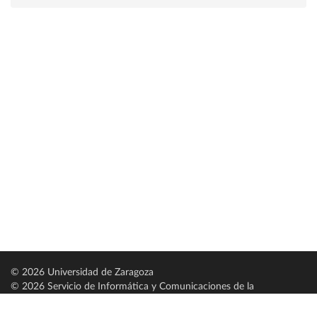
© 2026 Universidad de Zaragoza
© 2026 Servicio de Informática y Comunicaciones de la
Universidad de Zaragoza (
SICUZ
)
Universidad de Zaragoza