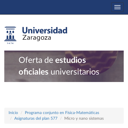
Togg
navi
Oferta de
estudios
oficiales
universitarios
Inicio
Programa conjunto en Física-Matemáticas
Asignaturas del plan 577
Micro y nano sistemas