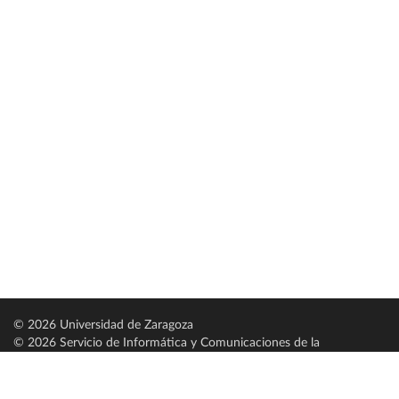
© 2026 Universidad de Zaragoza
© 2026 Servicio de Informática y Comunicaciones de la
Universidad de Zaragoza (
SICUZ
)
Universidad de Zaragoza
C/ Pedro Cerbuna, 12