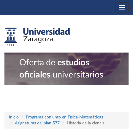
Togg
navi
Oferta de
estudios
oficiales
universitarios
Inicio
Programa conjunto en Física-Matemáticas
Asignaturas del plan 577
Historia de la ciencia