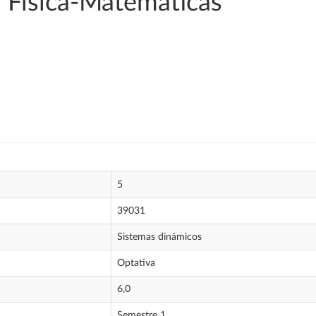
 Física-Matemáticas
5
39031
Sistemas dinámicos
Optativa
6,0
Semestre 1