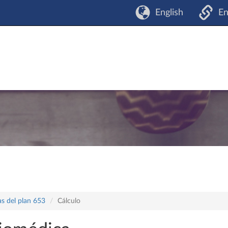
English
En
as del plan 653
Cálculo