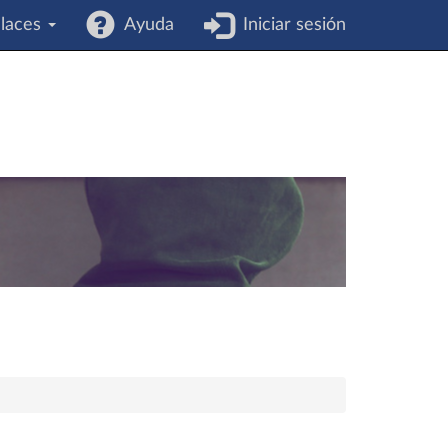
laces
Ayuda
Iniciar sesión