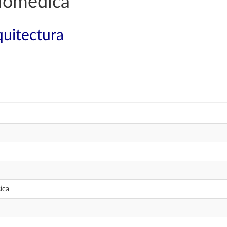
Biomédica
quitectura
ica