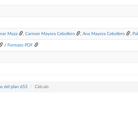
inar Maza
,
Carmen Mayora Cebollero
,
Ana Mayora Cebollero
,
Pa
/
Formato PDF
as del plan 653
Cálculo