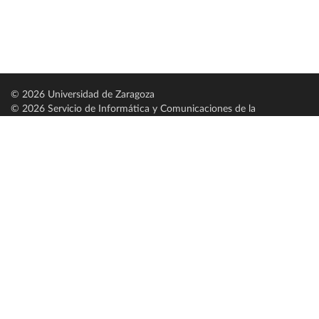
© 2026 Universidad de Zaragoza
© 2026 Servicio de Informática y Comunicaciones de la
Universidad de Zaragoza (
SICUZ
)
Universidad de Zaragoza
C/ Pedro Cerbuna, 12
ES-50009 Zaragoza
España / Spain
Tel: +34 976761000
ciu@unizar.es
Q-5018001-G
Servido por nodo: estudios