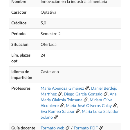
Nombre
Innovación en la industria alimentaria
Carácter
Optativa
Créditos
5,0
Periodo
Semestre 2
Situación
Ofertada
Lím. plazas
24
opt
Idioma de
Castellano
impartición
Profesores
María Abenoza Giménez
,
Daniel Berdejo
Martínez
,
Diego García Gonzalo
,
Ana
María Olaizola Tolosana
,
Miriam Oliva
Alcubierre
,
María José Oliveros Colay
,
Eva Romeo Salazar
,
María Luisa Salvador
Solano
Guía docente
Formato web
/
Formato PDF