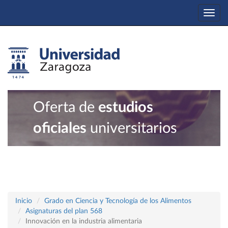
Togg
navi
Oferta de
estudios
oficiales
universitarios
Inicio
Grado en Ciencia y Tecnología de los Alimentos
Asignaturas del plan 568
Innovación en la industria alimentaria