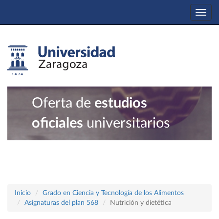
Togg
navi
Oferta de
estudios
oficiales
universitarios
Inicio
Grado en Ciencia y Tecnología de los Alimentos
Asignaturas del plan 568
Nutrición y dietética