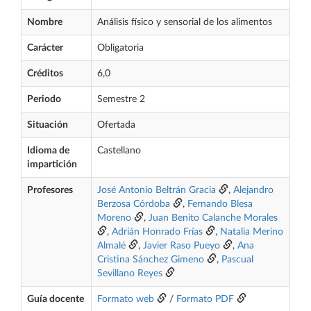
Nombre
Análisis físico y sensorial de los alimentos
Carácter
Obligatoria
Créditos
6,0
Periodo
Semestre 2
Situación
Ofertada
Idioma de
Castellano
impartición
Profesores
José Antonio Beltrán Gracia
,
Alejandro
Berzosa Córdoba
,
Fernando Blesa
Moreno
,
Juan Benito Calanche Morales
,
Adrián Honrado Frías
,
Natalia Merino
Almalé
,
Javier Raso Pueyo
,
Ana
Cristina Sánchez Gimeno
,
Pascual
Sevillano Reyes
Guía docente
Formato web
/
Formato PDF