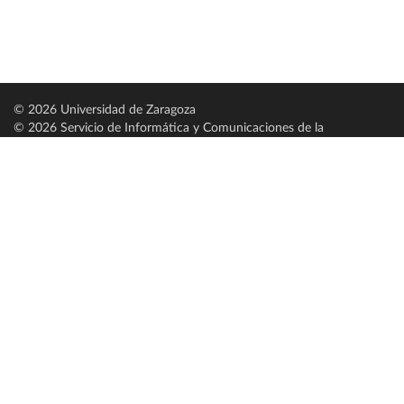
© 2026 Universidad de Zaragoza
© 2026 Servicio de Informática y Comunicaciones de la
Universidad de Zaragoza (
SICUZ
)
Universidad de Zaragoza
C/ Pedro Cerbuna, 12
ES-50009 Zaragoza
España / Spain
Tel: +34 976761000
ciu@unizar.es
Q-5018001-G
Servido por nodo: estudios
Aviso legal
|
Condiciones generales de uso
|
Política de privacidad