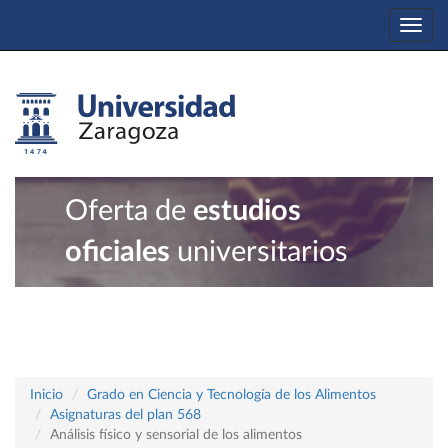
Togg
navi
Oferta de
estudios
oficiales
universitarios
Inicio
Grado en Ciencia y Tecnología de los Alimentos
Asignaturas del plan 568
Análisis físico y sensorial de los alimentos