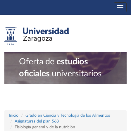
Togg
navi
Oferta de
estudios
oficiales
universitarios
Inicio
Grado en Ciencia y Tecnología de los Alimentos
Asignaturas del plan 568
Fisiología general y de la nutrición