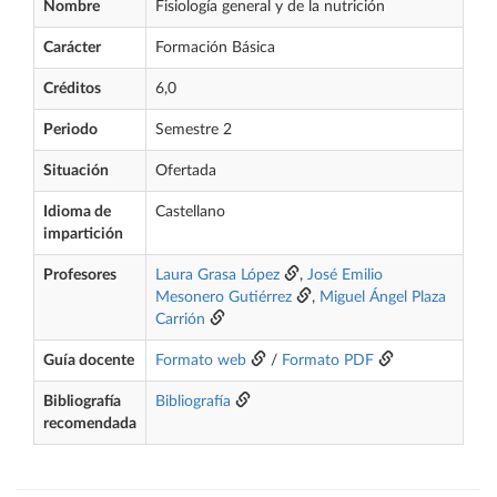
Nombre
Fisiología general y de la nutrición
Carácter
Formación Básica
Créditos
6,0
Periodo
Semestre 2
Situación
Ofertada
Idioma de
Castellano
impartición
Profesores
Laura Grasa López
,
José Emilio
Mesonero Gutiérrez
,
Miguel Ángel Plaza
Carrión
Guía docente
Formato web
/
Formato PDF
Bibliografía
Bibliografía
recomendada