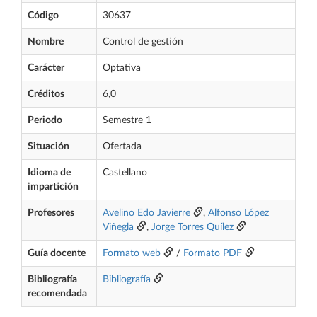
Código
30637
Nombre
Control de gestión
Carácter
Optativa
Créditos
6,0
Periodo
Semestre 1
Situación
Ofertada
Idioma de
Castellano
impartición
Profesores
Avelino Edo Javierre
,
Alfonso López
Viñegla
,
Jorge Torres Quílez
Guía docente
Formato web
/
Formato PDF
Bibliografía
Bibliografía
recomendada