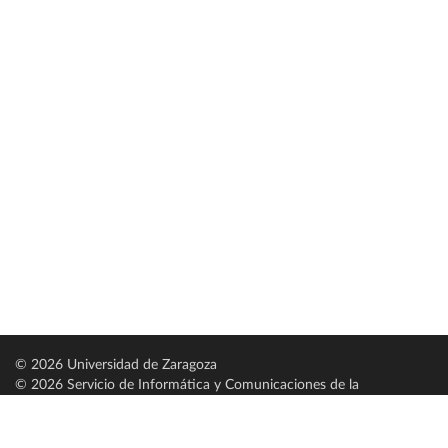
© 2026 Universidad de Zaragoza
© 2026 Servicio de Informática y Comunicaciones de la
Universidad de Zaragoza (
SICUZ
)
Universidad de Zaragoza
C/ Pedro Cerbuna, 12