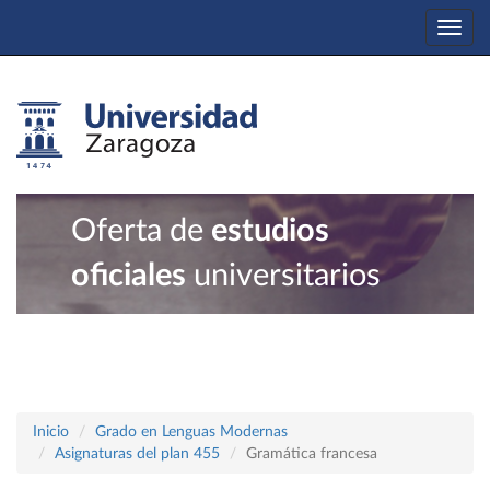
Togg
navi
Oferta de
estudios
oficiales
universitarios
Inicio
Grado en Lenguas Modernas
Asignaturas del plan 455
Gramática francesa