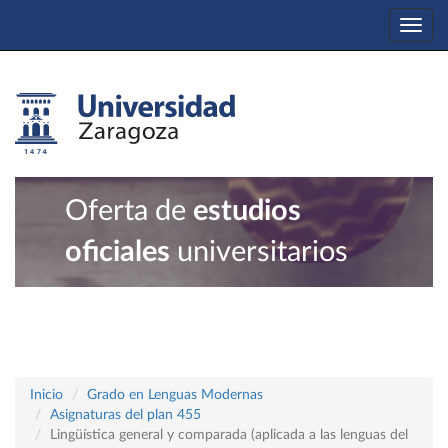
Togg
navi
Oferta de
estudios
oficiales
universitarios
Inicio
Grado en Lenguas Modernas
Asignaturas del plan 455
Lingüística general y comparada (aplicada a las lenguas del