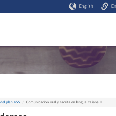
English
En
 del plan 455
Comunicación oral y escrita en lengua italiana II