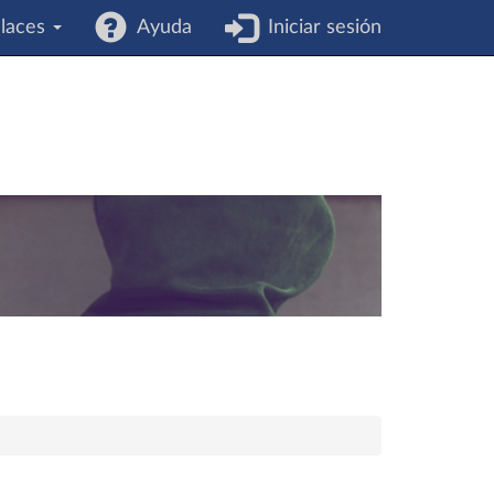
laces
Ayuda
Iniciar sesión