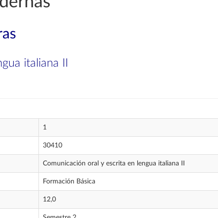
dernas
ras
gua italiana II
1
30410
Comunicación oral y escrita en lengua italiana II
Formación Básica
12,0
Semestre 2