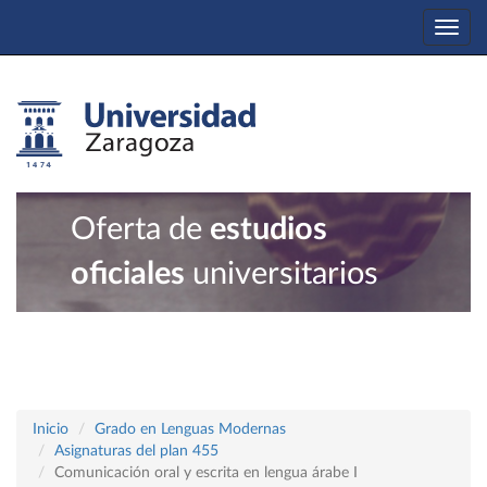
Togg
navi
Oferta de
estudios
oficiales
universitarios
Inicio
Grado en Lenguas Modernas
Asignaturas del plan 455
Comunicación oral y escrita en lengua árabe I