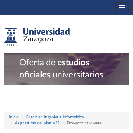
Togg
navi
Oferta de
estudios
oficiales
universitarios
Inicio
Grado en Ingeniería Informática
Asignaturas del plan 439
Proyecto hardware