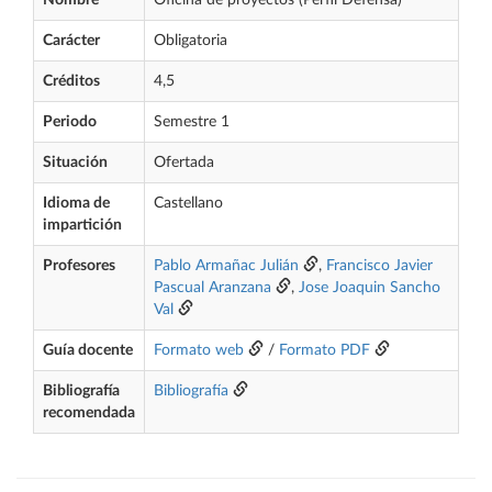
Nombre
Oficina de proyectos (Perfil Defensa)
Carácter
Obligatoria
Créditos
4,5
Periodo
Semestre 1
Situación
Ofertada
Idioma de
Castellano
impartición
Profesores
Pablo Armañac Julián
,
Francisco Javier
Pascual Aranzana
,
Jose Joaquin Sancho
Val
Guía docente
Formato web
/
Formato PDF
Bibliografía
Bibliografía
recomendada