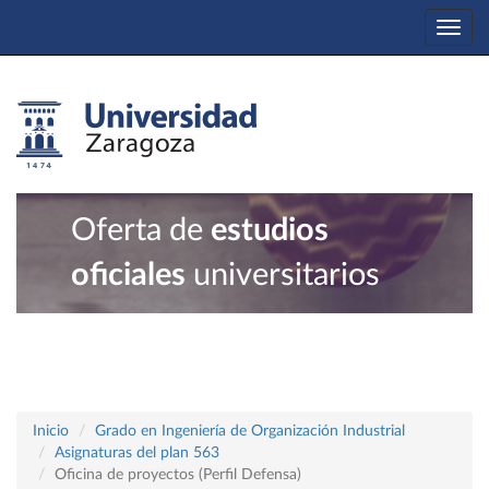
Togg
navi
Oferta de
estudios
oficiales
universitarios
Inicio
Grado en Ingeniería de Organización Industrial
Asignaturas del plan 563
Oficina de proyectos (Perfil Defensa)