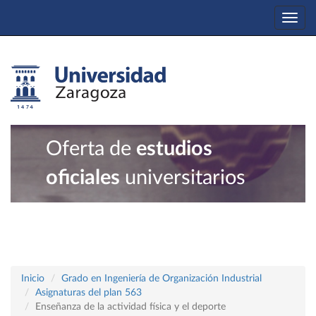
Togg
navi
Oferta de
estudios
oficiales
universitarios
Inicio
Grado en Ingeniería de Organización Industrial
Asignaturas del plan 563
Enseñanza de la actividad física y el deporte