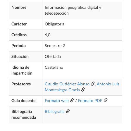
Nombre
Información geográfica digital y
teledetección
Carácter
Obligatoria
Créditos
6,0
Periodo
Semestre 2
Situación
Ofertada
Idioma de
Castellano
impartición
Profesores
Claudio Gutiérrez Alonso
,
Antonio Luis
Montealegre Gracia
Guía docente
Formato web
/
Formato PDF
Bibliografía
Bibliografía
recomendada