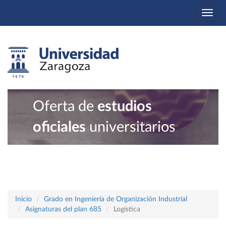
Togg
navi
Oferta de
estudios
oficiales
universitarios
Inicio
Grado en Ingeniería de Organización Industrial
Asignaturas del plan 685
Logística