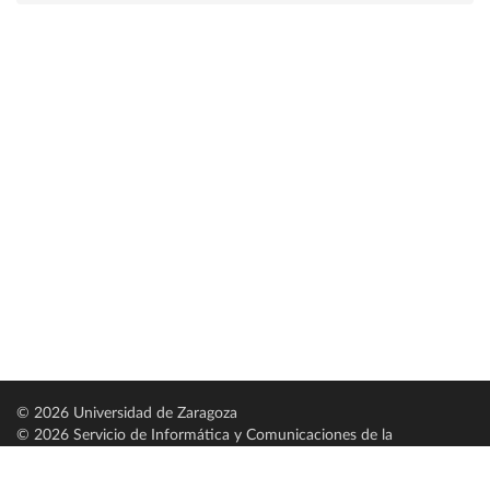
© 2026 Universidad de Zaragoza
© 2026 Servicio de Informática y Comunicaciones de la
Universidad de Zaragoza (
SICUZ
)
Universidad de Zaragoza