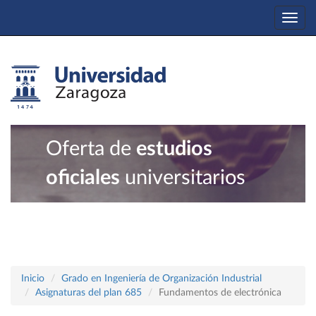
Togg
navi
Oferta de
estudios
oficiales
universitarios
Inicio
Grado en Ingeniería de Organización Industrial
Asignaturas del plan 685
Fundamentos de electrónica