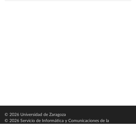
© 2026 Universidad de Zaragoza
© 2026 Servicio de Informática y Comunicaciones de la
Universidad de Zaragoza (
SICUZ
)
Universidad de Zaragoza