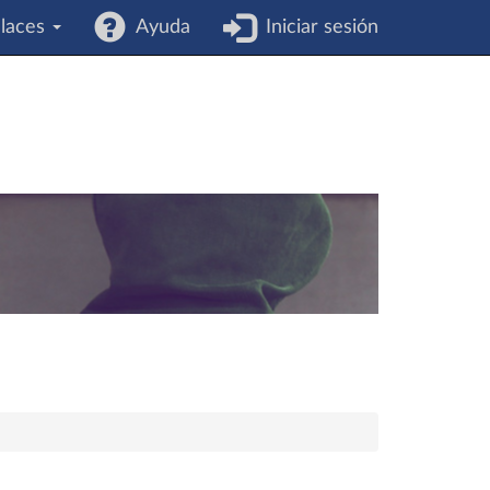
laces
Ayuda
Iniciar sesión