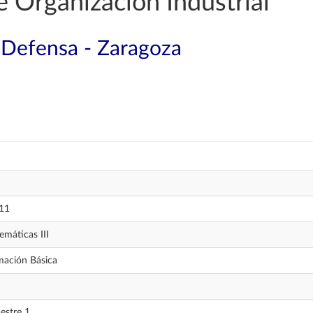
e Organización Industrial
a Defensa - Zaragoza
11
máticas III
mación Básica
estre 1