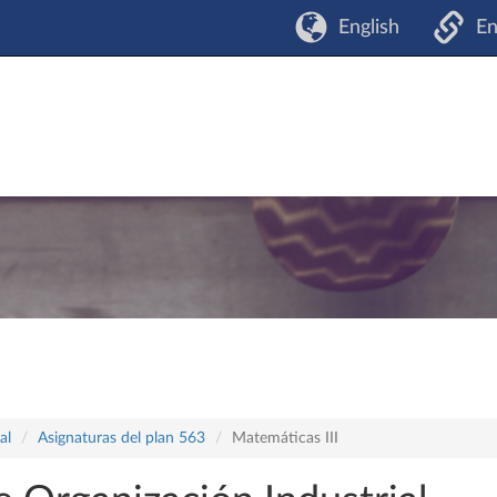
English
En
al
Asignaturas del plan 563
Matemáticas III