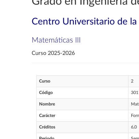
Grado en Ingeniería d
Centro Universitario de l
Matemáticas III
Curso 2025-2026
Curso
2
Código
301
Nombre
Mate
Carácter
For
Créditos
6,0
Periodo
Sem