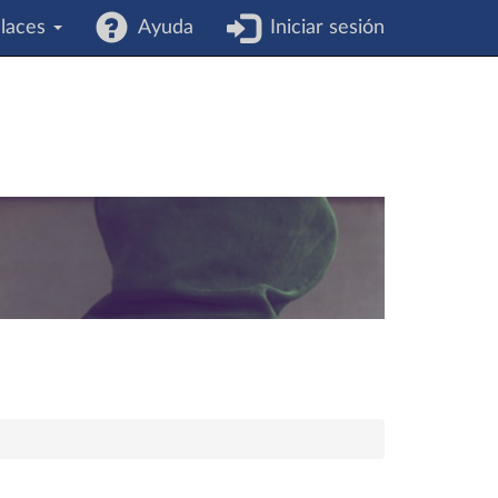
laces
Ayuda
Iniciar sesión