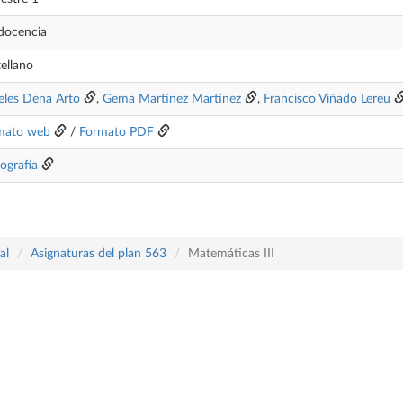
docencia
ellano
eles Dena Arto
,
Gema Martínez Martínez
,
Francisco Viñado Lereu
mato web
/
Formato PDF
iografía
al
Asignaturas del plan 563
Matemáticas III