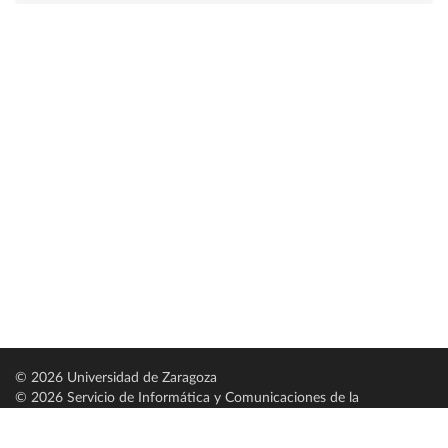
© 2026 Universidad de Zaragoza
© 2026 Servicio de Informática y Comunicaciones de la
Universidad de Zaragoza (
SICUZ
)
Universidad de Zaragoza