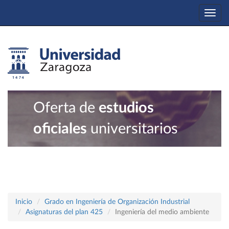
Togg
navi
Oferta de
estudios
oficiales
universitarios
Inicio
Grado en Ingeniería de Organización Industrial
Asignaturas del plan 425
Ingeniería del medio ambiente